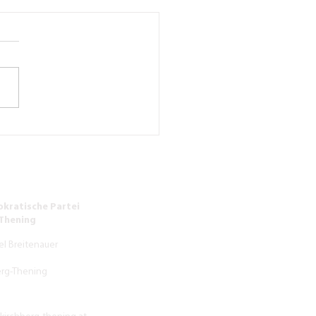
hrssituation vor
schule Kirchberg-Thening
beruhigt werden
kratische Partei
-Thening
el Breitenauer
erg-Thening