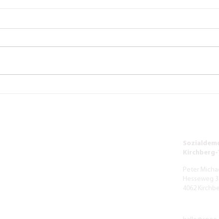
Der neue Thenberger -
Verke
Osterausgabe
Volks
soll 
Sozialdemo
Kirchberg
Peter Micha
Hesseweg 3
4062 Kirchb