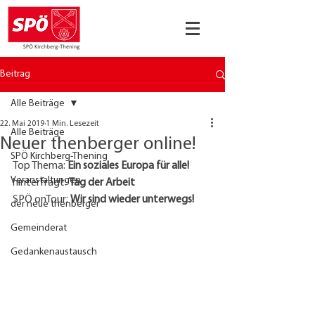
Beitrag
Alle Beiträge
22. Mai 2019
1 Min. Lesezeit
Alle Beiträge
Neuer thenberger online!
SPÖ Kirchberg-Thening
Top Thema: 
Ein soziales Europa für alle!
Veranstaltungen
hinterfragt: 
Tag der Arbeit
SPÖ onTour: 
Wir sind wieder unterwegs! 
der neue thenberger
Gemeinderat
Gedankenaustausch