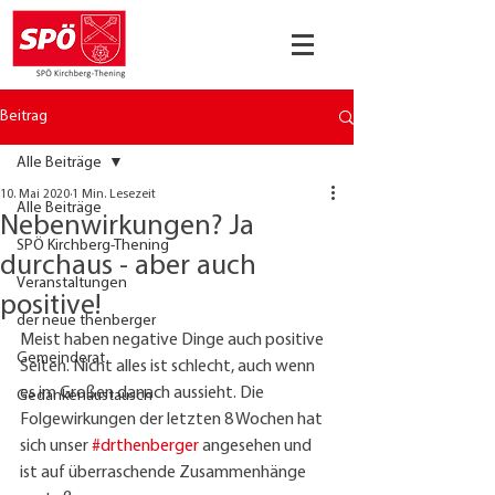
Beitrag
Alle Beiträge
10. Mai 2020
1 Min. Lesezeit
Alle Beiträge
Nebenwirkungen? Ja
SPÖ Kirchberg-Thening
durchaus - aber auch
Veranstaltungen
positive!
der neue thenberger
Meist haben negative Dinge auch positive 
Gemeinderat
Seiten. Nicht alles ist schlecht, auch wenn 
es im Großen danach aussieht. Die 
Gedankenaustausch
Folgewirkungen der letzten 8 Wochen hat 
sich unser 
#drthenberger
 angesehen und 
ist auf überraschende Zusammenhänge 