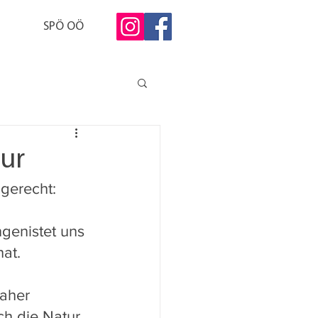
SPÖ OÖ
tur
gerecht:
ngenistet uns 
at.
daher 
ch die Natur 