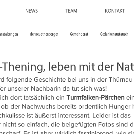
NEWS
TEAM
KONTAKT
anstaltungen
der neue thenberger
Gemeinderat
Gedankenaustausch
-Thening, leben mit der Na
d folgende Geschichte bei uns in der Thürnau 
efer unserer Nachbarin da tut sich was!
ich dort tatsächlich ein 
Turmfalken-Pärchen
 ei
s ob der Nachwuchs bereits ordentlich Hunger h
kulisse ist äußerst interessant. Leider ist das 
 nicht so einfach, die beigefügten Fotos sind 
scharf. Es ist aber wirklich faszinierend, wie si