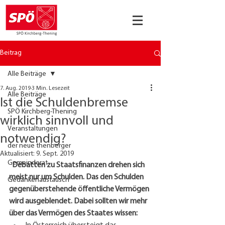
Beitrag
Alle Beiträge
7. Aug. 2019
3 Min. Lesezeit
Alle Beiträge
Ist die Schuldenbremse
SPÖ Kirchberg-Thening
wirklich sinnvoll und
Veranstaltungen
notwendig?
der neue thenberger
Aktualisiert:
9. Sept. 2019
Gemeinderat
Debatten zu Staatsfinanzen drehen sich 
meist nur um Schulden. Das den Schulden 
Gedankenaustausch
gegenüberstehende öffentliche Vermögen 
wird ausgeblendet. Dabei sollten wir mehr 
über das Vermögen des Staates wissen: