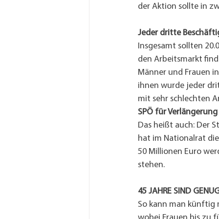
der Aktion sollte in 
Jeder dritte Beschäft
Insgesamt sollten 20.0
den Arbeitsmarkt finde
Männer und Frauen in
ihnen wurde jeder dr
mit sehr schlechten A
SPÖ für Verlängerung 
Das heißt auch: Der St
hat im Nationalrat d
50 Millionen Euro we
stehen.
45 JAHRE SIND GENUG..
So kann man künftig m
wobei Frauen bis zu f