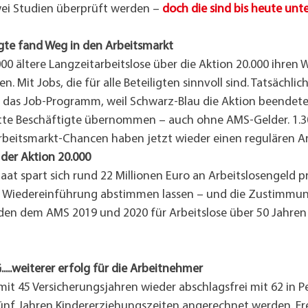
zwei Studien überprüft werden – 
doch die sind bis heute unte
igte fand Weg in den Arbeitsmarkt
00 ältere Langzeitarbeitslose über die Aktion 20.000 ihren 
n. Mit Jobs, die für alle Beteiligten sinnvoll sind. Tatsächli
 das Job-Programm, weil Schwarz-Blau die Aktion beendete
itte Beschäftigte übernommen – auch ohne AMS-Gelder. 1.
rbeitsmarkt-Chancen haben jetzt wieder einen regulären Ar
der Aktion 20.000
aat spart sich rund 22 Millionen Euro an Arbeitslosengeld pr
ie Wiedereinführung abstimmen lassen – und die Zustimm
rden dem AMS 2019 und 2020 für Arbeitslose über 50 Jahren
...weiterer erfolg für die Arbeitnehmer
it 45 Versicherungsjahren wieder abschlagsfrei mit 62 in P
ünf Jahren Kindererziehungszeiten angerechnet werden. Freili