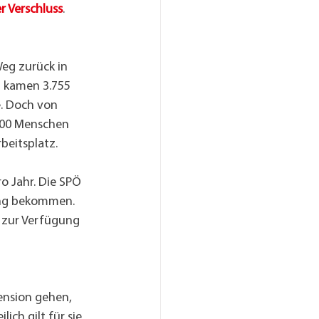
r Verschluss
.
Weg zurück in 
ch kamen 3.755 
. Doch von 
300 Menschen 
beitsplatz.
o Jahr. Die SPÖ 
ung bekommen. 
 zur Verfügung 
ension gehen, 
ch gilt für sie 