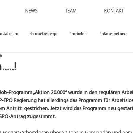
NEWS
TEAM
KONTAKT
anstaltungen
der neue thenberger
Gemeinderat
Gedankenaustausch
it
...!
Job-Programm „Aktion 20.000“ wurde in den regulären Arbe
FPÖ Regierung hat allerdings das Programm für Arbeitslos
m Antritt  gestrichen. Jetzt wird das Programm neu gestart
 SPÖ-Antrag zugestimmt.
t Langzeit-Arbeitslosen über 50 Jobs in Gemeinden und gem