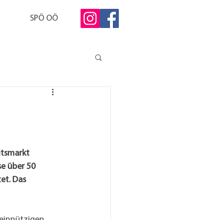
SPÖ OÖ
itsmarkt 
e über 50 
et. Das 
einnützigen 