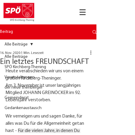
Beitrag
Alle Beiträge
16. Nov. 2020
1 Min. Lesezeit
Alle Beiträge
Ein letztes FREUNDSCHAFT
SPÖ Kirchberg-Thening
Heute verabschieden wir uns von einem 
Veranstaltungen
großen Kirchberg-Theninger.
Am 3. November ist unser langjähriges 
der neue thenberger
Mitglied JOHANN GREINÖCKER im 92. 
Gemeinderat
Lebensjahr verstorben.
Gedankenaustausch
Wir verneigen uns und sagen Danke, für 
alles was Du für die Allgemeinheit getan 
hast - 
Für die vielen Jahre, in denen Du 