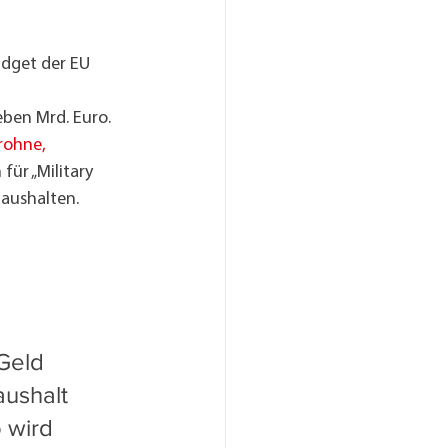
dget der EU 
eben Mrd. Euro.
rohne, 
 für „Military 
aushalten. 
Geld 
ushalt 
 wird 