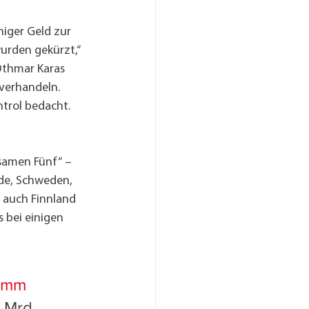
iger Geld zur 
urden gekürzt,“ 
Othmar Karas 
hverhandeln.
trol bedacht. 
samen Fünf“ – 
nde, Schweden, 
auch Finnland 
 bei einigen 
amm 
4 Mrd. 