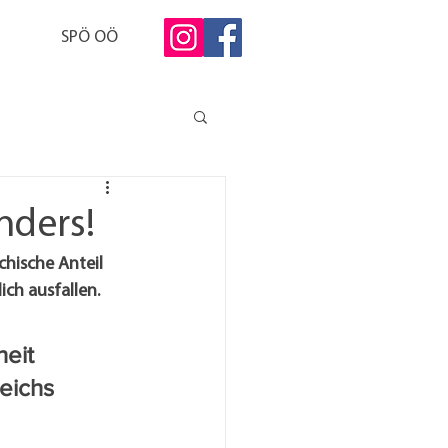
SPÖ OÖ
anders!
chische Anteil 
ch ausfallen. 
eit 
eichs 