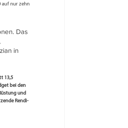
0 auf nur zehn 
onen. Das 
 
ian in 
t 13,5 
dget bei den 
Rüstung und 
tzende Rendi-