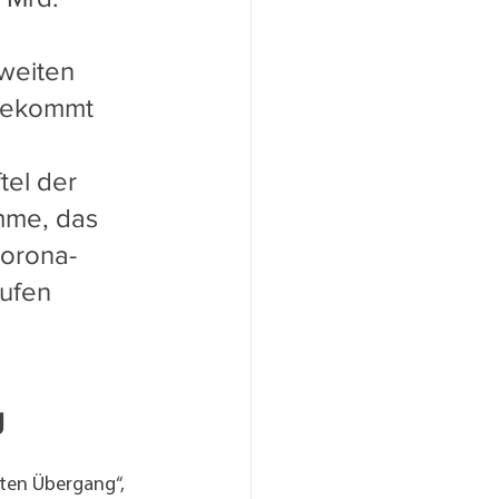
tweiten 
bekommt 
 
tel der 
mme, das 
Corona-
ufen 
g
ten Übergang“, 