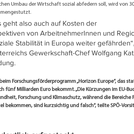
chen Umbau der Wirtschaft sozial abfedern soll, wird von 3
mmengestutzt.
 geht also auch auf Kosten der 
pektiven von ArbeitnehmerInnen und Regi
iale Stabilität in Europa weiter gefährden“,
terreichs Gewerkschaft-Chef Wolfgang Katz
dung.
beim Forschungsförderprogramm „Horizon Europe“, das stat
lich fünf Milliarden Euro bekommt. „Die Kürzungen im EU-Bu
dheit, Forschung und Klimaschutz, während die Bereiche 
l bekommen, sind kurzsichtig und falsch“, teilte SPÖ-Vorsi