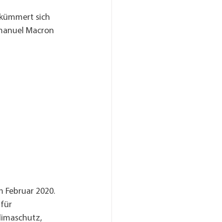
r kümmert sich 
mmanuel Macron 
m Februar 2020. 
für 
limaschutz, 