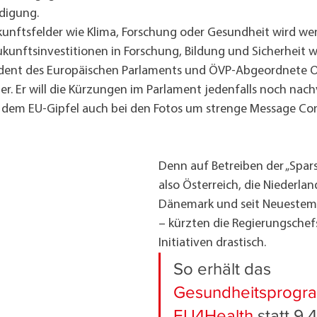
digung.
unftsfelder wie Klima, Forschung oder Gesundheit wird wen
kunftsinvestitionen in Forschung, Bildung und Sicherheit w
räsident des Europäischen Parlaments und ÖVP-Abgeordnete 
ter. Er will die Kürzungen im Parlament jedenfalls noch nac
f dem EU-Gipfel auch bei den Fotos um strenge Message Con
Denn auf Betreiben der „Spar
also Österreich, die Niederla
Dänemark und seit Neuestem 
– kürzten die Regierungschefs
Initiativen drastisch.
So erhält das 
Gesundheitsprogr
EU4Health
 statt 9,