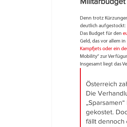
Militärbudget
Denn trotz Kürzungen
deutlich aufgestockt:
Das Budget für den 
e
Geld, das vor allem in 
Kampfjets oder ein d
Mobility“ zur Verfügu
Insgesamt liegt das V
Österreich zah
Die Verhandlu
„Sparsamen“ h
gekostet. Doc
fällt dennoch 