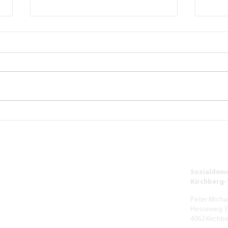
Der neue Thenberger -
Verke
Osterausgabe
Volks
soll 
Sozialdemo
Kirchberg
Peter Micha
Hesseweg 3
4062 Kirchb