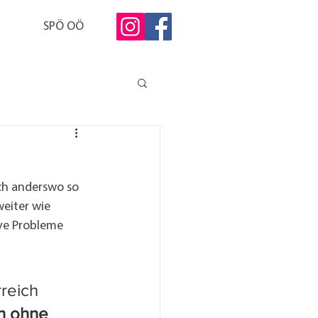
SPÖ OÖ
ch anderswo so 
eiter wie 
ve Probleme 
rreich 
n ohne 