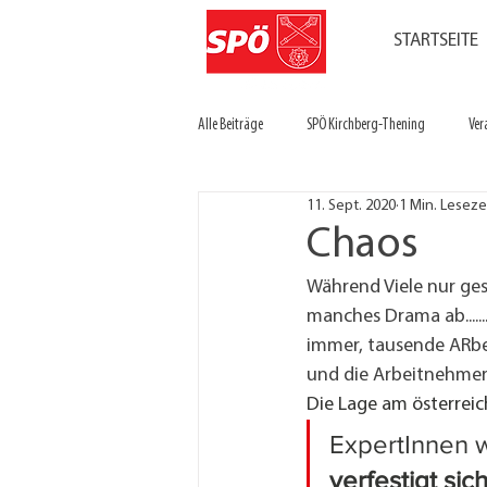
STARTSEITE
Alle Beiträge
SPÖ Kirchberg-Thening
Ver
11. Sept. 2020
1 Min. Leseze
Chaos
Während Viele nur ge
manches Drama ab......
immer, tausende ARbei
und die Arbeitnehmer
Die Lage am österreic
ExpertInnen w
verfestigt sic