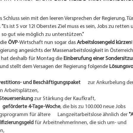
uss Schluss sein mit den leeren Versprechen der Regierung. T
"Es ist 5 vor 12! Oberstes Ziel muss es sein, Jobs zu retten 
o gut wie möglich zu unterstützen."
die 
ÖVP
-Wirtschaft nun sogar das 
Arbeitslosengeld kürzen
!
gierung angesichts der Massenarbeitslosigkeit in Österreich 
 hat deshalb für Montag die 
Einberufung einer Sondersitzu
 und stellt dem Versagen der Regierung folgende
 Lösungsvo
vestitions- und Beschäftigungspaket
      zur Ankurbelung de
n Arbeitsplätzen,
  Steuersenkung
 zur Stärkung der Kaufkraft,
      geförderte 4-Tage-Woche
, die bis zu 100.000 neue Jobs     
sprogramm für ältere      Langzeitarbeitslose ähnlich der 
"A
lifizierungsgeld
 für ArbeitnehmerInnen, die sich um- und     
en,