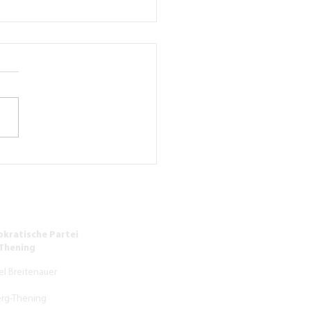
hrssituation vor
schule Kirchberg-Thening
beruhigt werden
kratische Partei
-Thening
el Breitenauer
erg-Thening