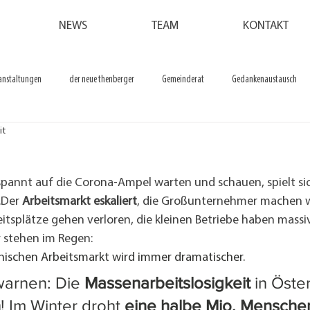
NEWS
TEAM
KONTAKT
anstaltungen
der neue thenberger
Gemeinderat
Gedankenaustausch
it
spannt auf die Corona-Ampel warten und schauen, spielt si
.Der 
Arbeitsmarkt eskaliert
, die Großunternehmer machen w
tsplätze gehen verloren, die kleinen Betriebe haben massi
 stehen im Regen:
hischen Arbeitsmarkt wird immer dramatischer.
arnen: Die 
Massenarbeitslosigkeit
 in Öste
h
! Im Winter droht 
eine halbe Mio. Mensche