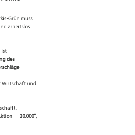
ürkis-Grün muss 
und arbeitslos 
ist 
ng des 
rschläge
r Wirtschaft und 
 schafft,
ktion      20.000"
,
 