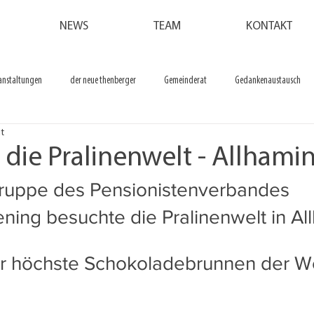
NEWS
TEAM
KONTAKT
anstaltungen
der neue thenberger
Gemeinderat
Gedankenaustausch
it
 die Pralinenwelt - Allhami
ruppe des Pensionistenverbandes
ning besuchte die Pralinenwelt in Al
er höchste Schokoladebrunnen der Wel