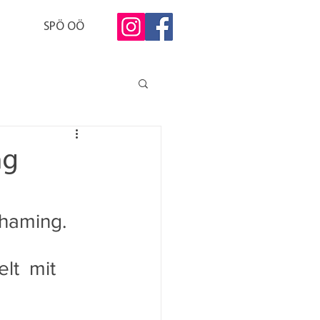
SPÖ OÖ
ng
lhaming.
t  mit 