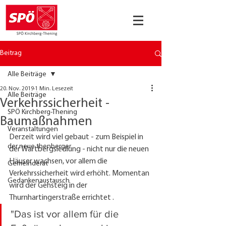
Beitrag
Alle Beiträge
20. Nov. 2019
1 Min. Lesezeit
Alle Beiträge
Verkehrssicherheit -
SPÖ Kirchberg-Thening
Baumaßnahmen
Veranstaltungen
Derzeit wird viel gebaut - zum Beispiel in 
der neue thenberger
der Wartbergsiedlung - nicht nur die neuen 
Häuser wachsen, vor allem die 
Gemeinderat
Verkehrssicherheit wird erhöht. Momentan 
Gedankenaustausch
wird der Gehsteig in der 
Thurnhartingerstraße errichtet . 
"Das ist vor allem für die 