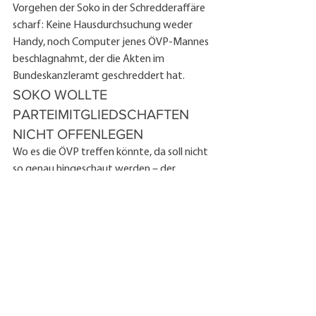
Vorgehen der Soko in der Schredderaffäre 
scharf: Keine Hausdurchsuchung weder 
Handy, noch Computer jenes ÖVP-Mannes 
beschlagnahmt, der die Akten im 
Bundeskanzleramt geschreddert hat.
SOKO WOLLTE 
PARTEIMITGLIEDSCHAFTEN 
NICHT OFFENLEGEN
Wo es die ÖVP treffen könnte, da soll nicht 
so genau hingeschaut werden – der 
Eindruck ergibt sich aus der Befragung des 
Oberstaatsanwalts durch die 
Korruptionsermittler. Die 
Korruptionsanwälte forderten die 
Kriminalbeamten der Soko schlussendlich 
auf, ihre Parteimitgliedschaften offen zu 
legen – so könnte eine Befangenheit und 
Nähe zur ÖVP ausgeschlossen werden. 