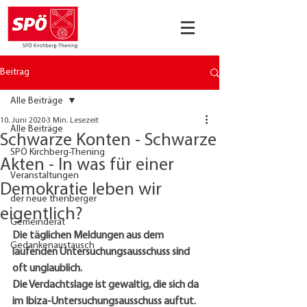
Beitrag
Alle Beiträge
10. Juni 2020
3 Min. Lesezeit
Alle Beiträge
Schwarze Konten - Schwarze
SPÖ Kirchberg-Thening
Akten - In was für einer
Veranstaltungen
Demokratie leben wir
der neue thenberger
eigentlich?
Gemeinderat
Die täglichen Meldungen aus dem 
Gedankenaustausch
laufenden Untersuchungsausschuss sind 
oft unglaublich.
Die Verdachtslage ist gewaltig, die sich da 
im Ibiza-Untersuchungsausschuss auftut. 