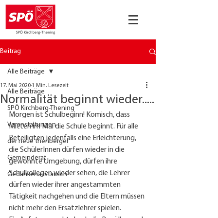
Beitrag
Alle Beiträge
17. Mai 2020
1 Min. Lesezeit
Alle Beiträge
Normalität beginnt wieder.....
SPÖ Kirchberg-Thening
Morgen ist Schulbeginn! Komisch, dass 
Veranstaltungen
Mitten im Mai die Schule beginnt. Für alle 
Beteiligten jedenfalls eine Erleichterung, 
der neue thenberger
die SchülerInnen dürfen wieder in die 
Gemeinderat
gewohnte Umgebung, dürfen ihre 
Schulkollegen wieder sehen, die Lehrer 
Gedankenaustausch
dürfen wieder ihrer angestammten 
Tätigkeit nachgehen und die Eltern müssen 
nicht mehr den Ersatzlehrer spielen.