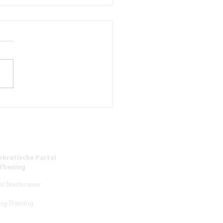
hrssituation vor
schule Kirchberg-Thening
beruhigt werden
kratische Partei
-Thening
el Breitenauer
erg-Thening