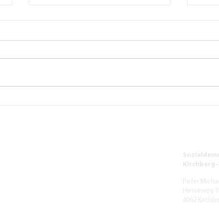
Der neue Thenberger -
Verke
Osterausgabe
Volks
soll 
Sozialdemo
Kirchberg
Peter Micha
Hesseweg 3
4062 Kirchb