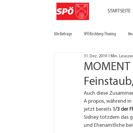
STARTSEITE
Alle Beiträge
SPÖ Kirchberg-Thening
Ver
31. Dez. 2019
1 Min. Lesezei
MOMENT ma
Feinstaub
Auch diese Zusammenh
A propos, während in 
jetzt bereits 
1/3 der F
Sidney totzdem das gr
und Ehenamtliche be