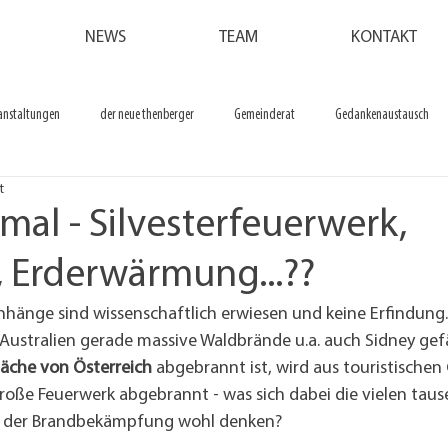
NEWS
TEAM
KONTAKT
anstaltungen
der neue thenberger
Gemeinderat
Gedankenaustausch
t
l - Silvesterfeuerwerk,
, Erderwärmung...??
änge sind wissenschaftlich erwiesen und keine Erfindung.
Australien gerade massive Waldbrände u.a. auch Sidney gef
läche von Österreich
 abgebrannt ist, wird aus touristischen
oße Feuerwerk abgebrannt - was sich dabei die vielen taus
i der Brandbekämpfung wohl denken?