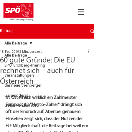
Beitrag
Alle Beiträge
18. Feb. 2019
2 Min. Lesezeit
Alle Beiträge
60 gute Gründe: Die EU
SPÖ Kirchberg-Thening
rechnet sich – auch für
Veranstaltungen
Österreich
der neue thenberger
Gemeinderat
Ist Österreich wirklich ein Zahlmeister 
Europas? Als "Netto-Zahler" drängt sich 
Gedankenaustausch
oft der Eindruck auf. Aber bei genauem 
Hinsehen zeigt sich, dass der Nutzen der 
EU-Mitgliedschaft die Beiträge bei weitem 